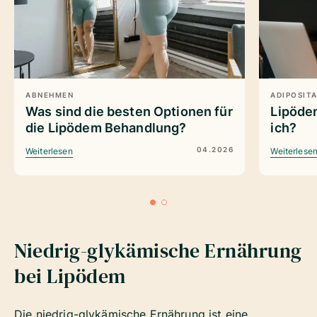
ABNEHMEN
ADIPOSIT
Was sind die besten Optionen für
Lipöde
die Lipödem Behandlung?
ich?
04.2026
Weiterlesen
Weiterlese
Niedrig-glykämische Ernährung
bei Lipödem
Die niedrig-glykämische Ernährung ist eine