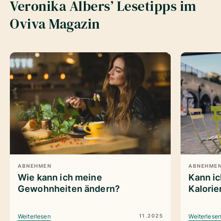
Veronika Albers’ Lesetipps im
Oviva Magazin
ABNEHMEN
ABNEHME
Wie kann ich meine
Kann i
Gewohnheiten ändern?
Kalori
11.2025
Weiterlesen
Weiterlese