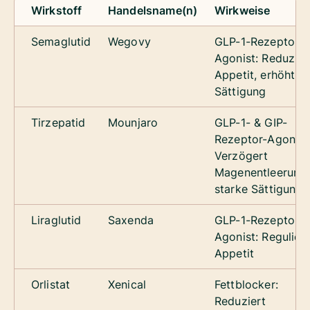
Wirkstoff
Handelsname(n)
Wirkweise
Semaglutid
Wegovy
GLP-1-Rezeptor-
Agonist: Reduzier
Appetit, erhöht
Sättigung
Tirzepatid
Mounjaro
GLP-1- & GIP-
Rezeptor-Agonist
Verzögert
Magenentleerung,
starke Sättigung
Liraglutid
Saxenda
GLP-1-Rezeptor-
Agonist: Reguliert
Appetit
Orlistat
Xenical
Fettblocker:
Reduziert