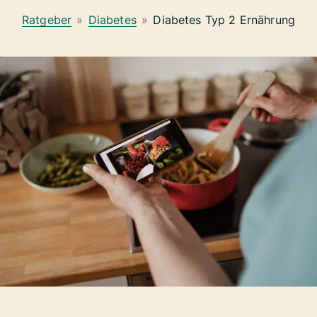
Ratgeber
»
Diabetes
»
Diabetes Typ 2 Ernährung