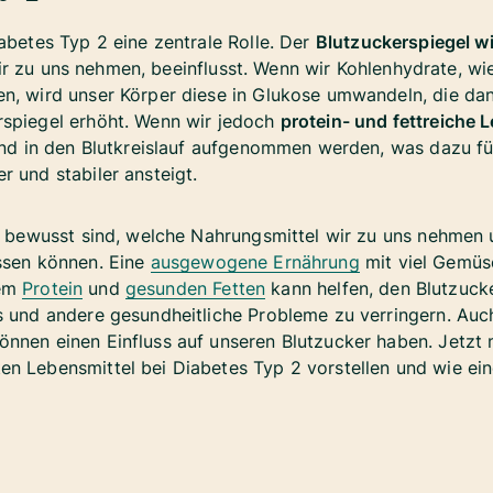
iabetes Typ 2 eine zentrale Rolle. Der
Blutzuckerspiegel wi
wir zu uns nehmen, beeinflusst. Wenn wir Kohlenhydrate, wi
n, wird unser Körper diese in Glukose umwandeln, die dann
rspiegel erhöht. Wenn wir jedoch
protein- und fettreiche 
 und in den Blutkreislauf aufgenommen werden, was dazu fü
r und stabiler ansteigt.
ns bewusst sind, welche Nahrungsmittel wir zu uns nehmen 
ssen können. Eine
ausgewogene Ernährung
mit viel Gemüs
rem
Protein
und
gesunden Fetten
kann helfen, den Blutzucke
s und andere gesundheitliche Probleme zu verringern. Auc
nnen einen Einfluss auf unseren Blutzucker haben. Jetzt 
n Lebensmittel bei Diabetes Typ 2 vorstellen und wie ei