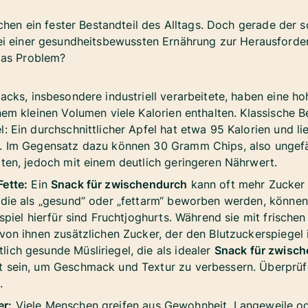
chen ein fester Bestandteil des Alltags. Doch gerade der
i einer gesundheitsbewussten Ernährung zur Herausford
das Problem?
acks, insbesondere industriell verarbeitete, haben eine ho
nem kleinen Volumen viele Kalorien enthalten. Klassische B
: Ein durchschnittlicher Apfel hat etwa 95 Kalorien und lie
n. Im Gegensatz dazu können 30 Gramm Chips, also ungefäh
lten, jedoch mit einem deutlich geringeren Nährwert.
ette:
Ein
Snack für zwischendurch
kann oft mehr Zucker 
 die als „gesund“ oder „fettarm“ beworben werden, können
ispiel hierfür sind Fruchtjoghurts. Während sie mit frisch
 von ihnen zusätzlichen Zucker, der den Blutzuckerspiegel 
ich gesunde Müsliriegel, die als idealer
Snack für zwisc
t sein, um Geschmack und Textur zu verbessern. Überprü
.
er:
Viele Menschen greifen aus Gewohnheit, Langeweile o