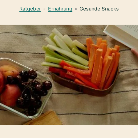
Ratgeber
»
Ernährung
»
Gesunde Snacks