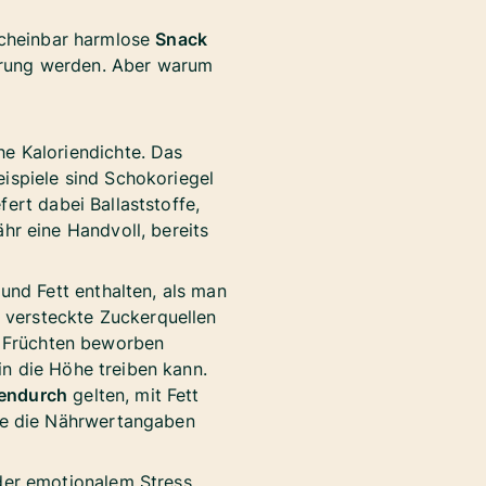
 scheinbar harmlose
Snack
erung werden. Aber warum
he Kaloriendichte. Das
eispiele sind Schokoriegel
fert dabei Ballaststoffe,
r eine Handvoll, bereits
und Fett enthalten, als man
 versteckte Zuckerquellen
en Früchten beworben
in die Höhe treiben kann.
hendurch
gelten, mit Fett
fe die Nährwertangaben
der emotionalem Stress