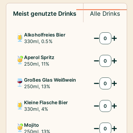
Meist genutzte Drinks
Alle Drinks
Alkoholfreies Bier
330ml, 0.5%
Menge
Aperol Spritz
250ml, 11%
Menge
Großes Glas Weißwein
250ml, 13%
Menge
Kleine Flasche Bier
330ml, 4%
Menge
Mojito
250ml, 13%
Menge