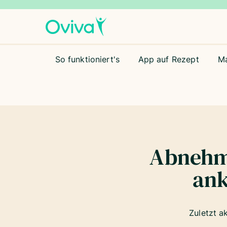
So funktioniert's
App auf Rezept
M
Abnehm
ank
Zuletzt a