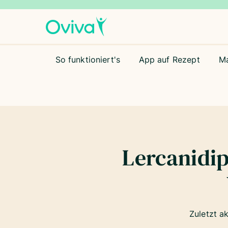
So funktioniert's
App auf Rezept
M
Lercanidi
Zuletzt a