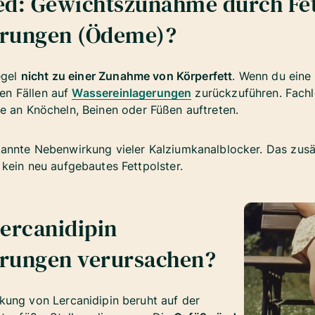
ed: Gewichtszunahme durch Fet
erungen (Ödeme)?
egel
nicht zu einer Zunahme von Körperfett
. Wenn du eine
ten Fällen auf
Wassereinlagerungen
zurückzuführen. Fachl
se an Knöcheln, Beinen oder Füßen auftreten.
annte Nebenwirkung vieler Kalziumkanalblocker. Das zusät
kein neu aufgebautes Fettpolster.
ercanidipin
erungen verursachen?
kung von Lercanidipin beruht auf der