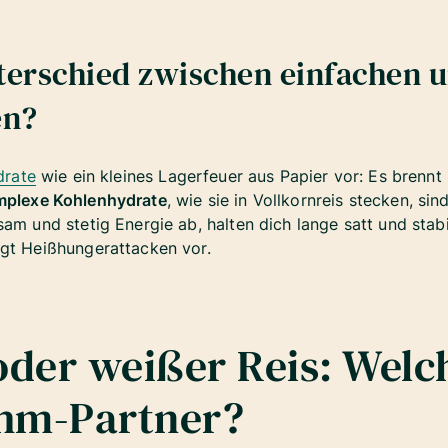
nterschied zwischen einfachen
en?
drate
wie ein kleines Lagerfeuer aus Papier vor: Es brennt s
plexe Kohlenhydrate
, wie sie in Vollkornreis stecken, si
am und stetig Energie ab, halten dich lange satt und stabi
ugt Heißhungerattacken vor.
oder weißer Reis: Welch
hm-Partner?