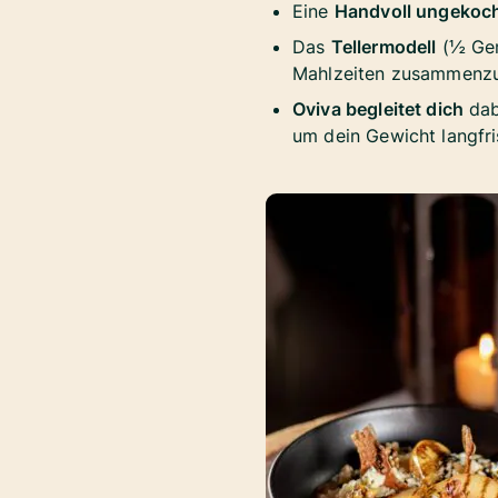
Eine
Handvoll ungekoch
Das
Tellermodell
(½ Gem
Mahlzeiten zusammenzus
Oviva begleitet dich
dab
um dein Gewicht langfris