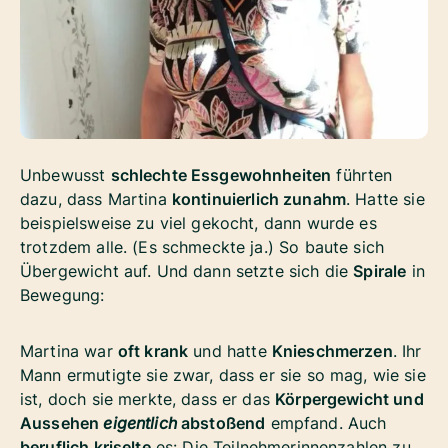
Unbewusst
schlechte Essgewohnheiten
führten
dazu, dass Martina
kontinuierlich zunahm
. Hatte sie
beispielsweise zu viel gekocht, dann wurde es
trotzdem alle. (Es schmeckte ja.) So baute sich
Übergewicht auf. Und dann setzte sich die
Spirale
in
Bewegung:
Martina war
oft krank
und hatte
Knieschmerzen
. Ihr
Mann ermutigte sie zwar, dass er sie so mag, wie sie
ist, doch sie merkte, dass er das
Körpergewicht und
Aussehen
eigentlich
abstoßend
empfand. Auch
beruflich kriselte
es: Die Teilnehmerinnenzahlen zu