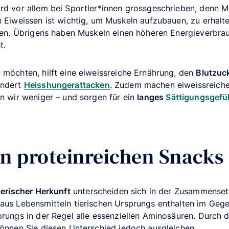
ird vor allem bei Sportler*innen grossgeschrieben, denn 
n Eiweissen ist wichtig, um Muskeln aufzubauen, zu erhal
eren. Übrigens haben Muskeln einen höheren Energieverbra
t.
 möchten, hilft eine eiweissreiche Ernährung, den
Blutzuc
indert
Heisshungerattacken
. Zudem machen eiweissreiche
en wir weniger – und sorgen für ein
langes
Sättigungsgefü
en proteinreichen Snacks
ierischer Herkunft
unterscheiden sich in der Zusammenset
 aus Lebensmitteln tierischen Ursprungs enthalten im Geg
prungs in der Regel alle essenziellen Aminosäuren. Durch 
können Sie diesen Unterschied jedoch ausgleichen.