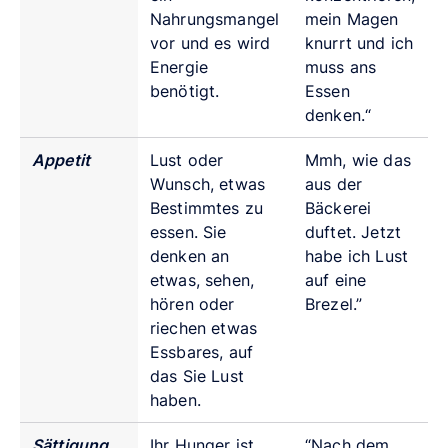
Nahrungsmangel
mein
Magen
vor und es wird
knurrt und ich
Energie
muss
ans
benötigt.
Essen
denken.“
Appetit
Lust oder
Mmh, wie das
Wunsch, etwas
aus der
Bestimmtes zu
Bäckerei
essen. Sie
duftet. Jetzt
denken an
habe ich Lust
etwas, sehen,
auf eine
hören oder
Brezel.”
riechen etwas
Essbares, auf
das Sie Lust
haben.
Sättigung
Ihr Hunger ist
“Nach dem