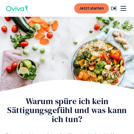
Current l
DE
Jetzt starten
Toggl
Warum spüre ich kein
Sättigungsgefühl und was kann
ich tun?