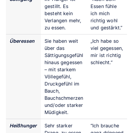
gestillt. Es
Essen fühle
besteht kein
ich mich
Verlangen mehr,
richtig wohl
zu essen.
und gestärkt.”
Überessen
Sie haben weit
„Ich habe so
über das
viel
gegessen,
Sättigungsgefühl
mir ist richtig
hinaus gegessen
schlecht.“
– mit starkem
Völlegefühl,
Druckgefühl im
Bauch,
Bauchschmerzen
und/oder starker
Müdigkeit.
Heißhunger
Sehr starker
“Ich brauche
Drang, zu essen
ganz dringend