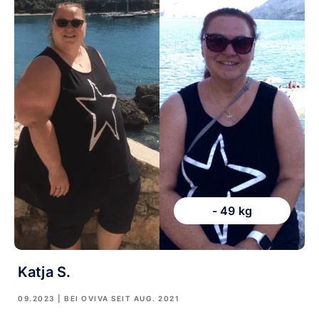
- 49 kg
Katja S.
09.2023
| BEI OVIVA SEIT
AUG. 2021