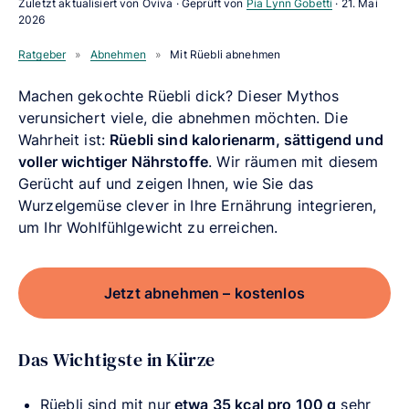
Zuletzt aktualisiert von Oviva · Geprüft von
Pia Lynn Gobetti
·
21. Mai
2026
Ratgeber
»
Abnehmen
»
Mit Rüebli abnehmen
Machen gekochte Rüebli dick? Dieser Mythos
verunsichert viele, die abnehmen möchten. Die
Wahrheit ist:
Rüebli sind kalorienarm, sättigend und
voller wichtiger Nährstoffe
. Wir räumen mit diesem
Gerücht auf und zeigen Ihnen, wie Sie das
Wurzelgemüse clever in Ihre Ernährung integrieren,
um Ihr Wohlfühlgewicht zu erreichen.
Jetzt abnehmen – kostenlos
Das Wichtigste in Kürze
Rüebli sind mit nur
etwa 35 kcal pro 100 g
sehr