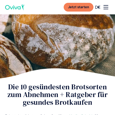
Current l
DE
Jetzt starten
Toggl
Die 10 gesündesten Brotsorten
zum Abnehmen + Ratgeber für
gesundes Brotkaufen