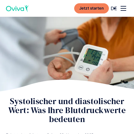
Current l
DE
Jetzt starten
Toggl
Systolischer und diastolischer
Wert: Was Ihre Blutdruckwerte
bedeuten