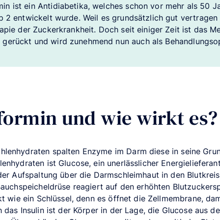
n ist ein Antidiabetika, welches schon vor mehr als 50 J
p 2 entwickelt wurde. Weil es grundsätzlich gut vertragen 
rapie der Zuckerkrankheit. Doch seit einiger Zeit ist das 
 gerückt und wird zunehmend nun auch als Behandlungsop
formin und wie wirkt es?
lenhydraten spalten Enzyme im Darm diese in seine Grun
nhydraten ist Glucose, ein unerlässlicher Energielieferant
der Aufspaltung über die Darmschleimhaut in den Blutkreisl
Bauchspeicheldrüse reagiert auf den erhöhten Blutzuckersp
kt wie ein Schlüssel, denn es öffnet die Zellmembrane, dam
das Insulin ist der Körper in der Lage, die Glucose aus de