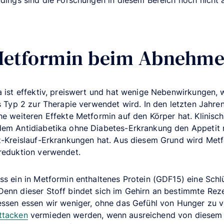
rdings sind die Forschungen in diesem Bereich noch nicht
Metformin beim Abnehm
a ist effektiv, preiswert und hat wenige Nebenwirkungen, 
us Typ 2 zur Therapie verwendet wird. In den letzten Jahre
he weiteren Effekte Metformin auf den Körper hat. Klinisch
dem Antidiabetika ohne Diabetes-Erkrankung den Appetit 
rz-Kreislauf-Erkrankungen hat. Aus diesem Grund wird Met
sreduktion verwendet.
ss ein in Metformin enthaltenes Protein (GDF15) eine Schlü
enn dieser Stoff bindet sich im Gehirn an bestimmte Reze
essen essen wir weniger, ohne das Gefühl von Hunger zu v
ttacken
vermieden werden, wenn ausreichend von diesem 