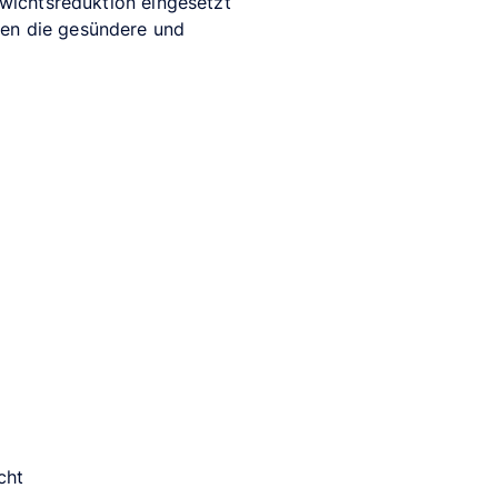
ewichtsreduktion eingesetzt
len die gesündere und
cht