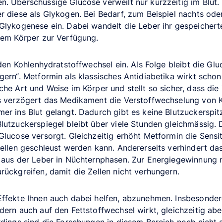
. Überschüssige Glucose verweilt nur kurzzeitig im Blut.
r diese als Glykogen. Bei Bedarf, zum Beispiel nachts ode
Glykogenese ein. Dabei wandelt die Leber ihr gespeichert
dem Körper zur Verfügung.
 den Kohlenhydratstoffwechsel ein. Als Folge bleibt die Gl
gern“. Metformin als klassisches Antidiabetika wirkt schon
che Art und Weise im Körper und stellt so sicher, dass die
ts verzögert das Medikament die Verstoffwechselung von 
er ins Blut gelangt. Dadurch gibt es keine Blutzuckerspi
lutzuckerspiegel bleibt über viele Stunden gleichmässig. 
lucose versorgt. Gleichzeitig erhöht Metformin die Sensiti
Zellen geschleust werden kann. Andererseits verhindert da
e aus der Leber in Nüchternphasen. Zur Energiegewinnung
rückgreifen, damit die Zellen nicht verhungern.
ffekte Ihnen auch dabei helfen, abzunehmen. Insbesonder
ern auch auf den Fettstoffwechsel wirkt, gleichzeitig aber