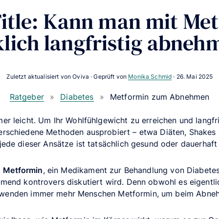
itle: Kann man mit Me
klich langfristig abneh
Zuletzt aktualisiert von Oviva · Geprüft von
Monika Schmid
·
26. Mai 2025
Ratgeber
»
Diabetes
»
Metformin zum Abnehmen
er leicht. Um Ihr Wohlfühlgewicht zu erreichen und langfri
verschiedene Methoden ausprobiert – etwa Diäten, Shakes
jede dieser Ansätze ist tatsächlich gesund oder dauerhaft 
t
Metformin
, ein Medikament zur Behandlung von Diabetes
end kontrovers diskutiert wird. Denn obwohl es eigentli
erwenden immer mehr Menschen Metformin, um beim Abne