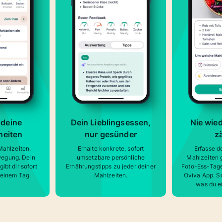
 deine
Dein Lieblingsessen,
Nie wied
eiten
nur gesünder
z
Mahlzeiten,
Erhalte konkrete, sofort
Erfasse d
wegung. Dein
umsetzbare persönliche
Mahlzeiten 
bt dir sofort
Ernährungstipps zu jeder deiner
Foto-Ess-Tage
einem Tag.
Mahlzeiten.
Oviva App. S
was du ei