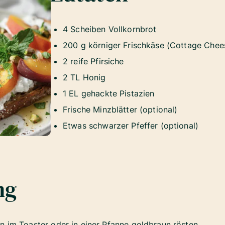
4 Scheiben Vollkornbrot
200 g körniger Frischkäse (Cottage Chee
2 reife Pfirsiche
2 TL Honig
1 EL gehackte Pistazien
Frische Minzblätter (optional)
Etwas schwarzer Pfeffer (optional)
ng
n im Toaster oder in einer Pfanne goldbraun rösten.