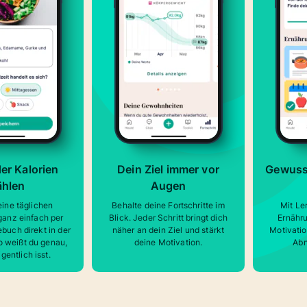
er Kalorien
Dein Ziel immer vor
Gewusst
ählen
Augen
eine täglichen
Behalte deine Fortschritte im
Mit Le
ganz einfach per
Blick. Jeder Schritt bringt dich
Ernähr
buch direkt in der
näher an dein Ziel und stärkt
Motivatio
o weißt du genau,
deine Motivation.
Abn
gentlich isst.