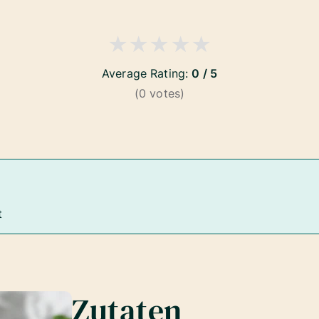
★
★
★
★
★
Average Rating:
0 / 5
(
0
votes)
t
Zutaten